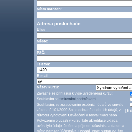
Místo narození:
Adresa posluchače
Ulice:
Město:
PSČ:
Telefon:
E-mail:
Název kurzu:
Závazně se přihlašuji k výše uvedenému kurzu:
Souhlasím se
smluvními podmínkami
:
Souhlasím, se zpracováním osobních údajů ve smyslu
zákona č.101/2000 Sb., o ochraně osobních údajů, z
[h
důvodu vyhotovení Osvědčení o rekvalifikaci nebo
Potvrzením o účasti v kurzu, kde akreditace ukládá
uvést tyto údaje: Jméno a příjmení účastníka a datum a
místo narození účastníka. Osobní údaje budou využity