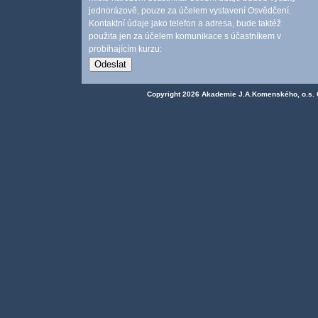
jednorázově, pouze za účelem vystavení Osvědčení.
Kontaktní údaje jako telefon a adresa, bude taktéž
použita jen za účelem komunikace s účastníkem v
probíhajícím kurzu:
Copyright 2026
Akademie J.A.Komenského, o.s. 