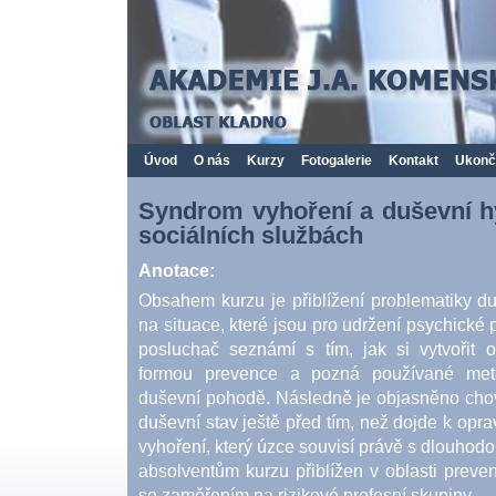
Akademie J.A.Komenského, o.s. Oblast Kladno
Úvod
O nás
Kurzy
Fotogalerie
Kontakt
Ukonč
Syndrom vyhoření a duševní h
sociálních službách
Anotace:
Obsahem kurzu je přiblížení problematiky d
na situace, které jsou pro udržení psychické
posluchač seznámí s tím, jak si vytvořit o
formou prevence a pozná používané metod
duševní pohodě. Následně je objasněno chov
duševní stav ještě před tím, než dojde k opr
vyhoření, který úzce souvisí právě s dlouhodob
absolventům kurzu přiblížen v oblasti preve
se zaměřením na rizikové profesní skupiny – 